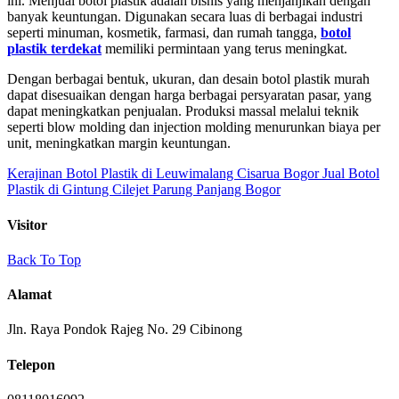
ini. Menjual botol plastik adalah bisnis yang menjanjikan dengan
banyak keuntungan. Digunakan secara luas di berbagai industri
seperti minuman, kosmetik, farmasi, dan rumah tangga,
botol
plastik terdekat
memiliki permintaan yang terus meningkat.
Dengan berbagai bentuk, ukuran, dan desain botol plastik murah
dapat disesuaikan dengan harga berbagai persyaratan pasar, yang
dapat meningkatkan penjualan. Produksi massal melalui teknik
seperti blow molding dan injection molding menurunkan biaya per
unit, meningkatkan margin keuntungan.
Kerajinan Botol Plastik di Leuwimalang Cisarua Bogor
Jual Botol
Plastik di Gintung Cilejet Parung Panjang Bogor
Visitor
Back To Top
Alamat
Jln. Raya Pondok Rajeg No. 29 Cibinong
Telepon