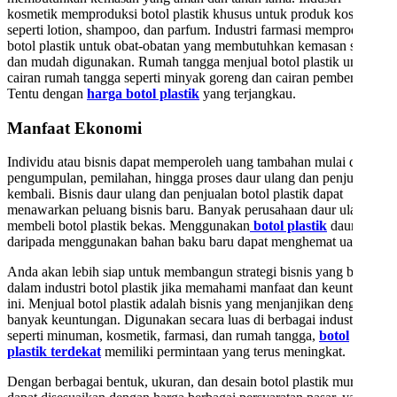
kosmetik memproduksi botol plastik khusus untuk produk kosmetik
seperti lotion, shampoo, dan parfum. Industri farmasi memproduksi
botol plastik untuk obat-obatan yang membutuhkan kemasan steril
dan mudah digunakan. Rumah tangga menjual botol plastik untuk
cairan rumah tangga seperti minyak goreng dan cairan pembersih.
Tentu dengan
harga botol plastik
yang terjangkau.
Manfaat Ekonomi
Individu atau bisnis dapat memperoleh uang tambahan mulai dari
pengumpulan, pemilahan, hingga proses daur ulang dan penjualan
kembali. Bisnis daur ulang dan penjualan botol plastik dapat
menawarkan peluang bisnis baru. Banyak perusahaan daur ulang
membeli botol plastik bekas. Menggunakan
botol plastik
daur ulang
daripada menggunakan bahan baku baru dapat menghemat uang.
Anda akan lebih siap untuk membangun strategi bisnis yang berhasil
dalam industri botol plastik jika memahami manfaat dan keuntungan
ini. Menjual botol plastik adalah bisnis yang menjanjikan dengan
banyak keuntungan. Digunakan secara luas di berbagai industri
seperti minuman, kosmetik, farmasi, dan rumah tangga,
botol
plastik terdekat
memiliki permintaan yang terus meningkat.
Dengan berbagai bentuk, ukuran, dan desain botol plastik murah