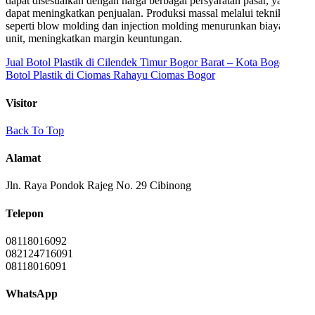
dapat disesuaikan dengan harga berbagai persyaratan pasar, yang
dapat meningkatkan penjualan. Produksi massal melalui teknik
seperti blow molding dan injection molding menurunkan biaya per
unit, meningkatkan margin keuntungan.
Jual Botol Plastik di Cilendek Timur Bogor Barat – Kota Bogor
Jual
Botol Plastik di Ciomas Rahayu Ciomas Bogor
Visitor
Back To Top
Alamat
Jln. Raya Pondok Rajeg No. 29 Cibinong
Telepon
08118016092
082124716091
08118016091
WhatsApp