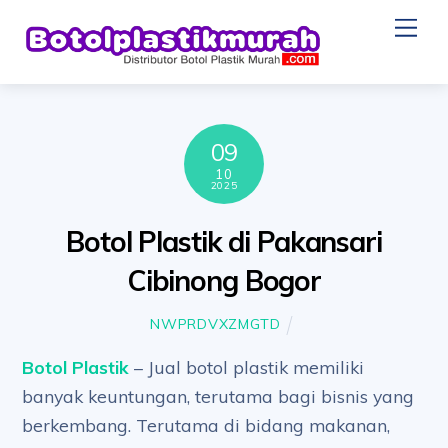
Skip
Me
to
content
09
10
2025
Botol Plastik di Pakansari
Cibinong Bogor
NWPRDVXZMGTD
Botol Plastik
– Jual botol plastik memiliki
banyak keuntungan, terutama bagi bisnis yang
berkembang. Terutama di bidang makanan,