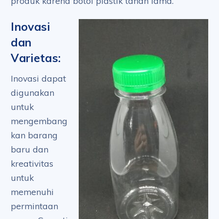
produk karena botol plastik tahan lama.
Inovasi
dan
Varietas:
Inovasi dapat
digunakan
untuk
mengembang
kan barang
baru dan
kreativitas
untuk
memenuhi
permintaan