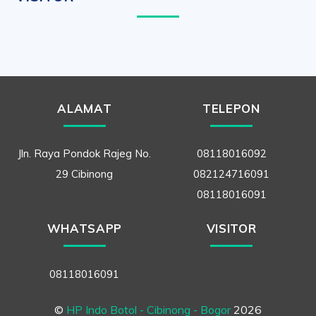
ALAMAT
TELEPON
Jln. Raya Pondok Rajeg No.
08118016092
29 Cibinong
082124716091
08118016091
WHATSAPP
VISITOR
08118016091
©
HP Indo Botol - Cibinong - Bogor
2026