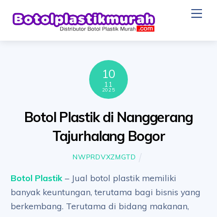
Skip
Me
to
content
10
11
2025
Botol Plastik di Nanggerang
Tajurhalang Bogor
NWPRDVXZMGTD
Botol Plastik
– Jual botol plastik memiliki
banyak keuntungan, terutama bagi bisnis yang
berkembang. Terutama di bidang makanan,