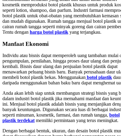
kosmetik memproduksi botol plastik khusus untuk produk kosmetik
seperti lotion, shampoo, dan parfum. Industri farmasi memproduksi
botol plastik untuk obat-obatan yang membutuhkan kemasan steril
dan mudah digunakan. Rumah tangga menjual botol plastik untuk
cairan rumah tangga seperti minyak goreng dan cairan pembersih.
Tentu dengan
harga botol plastik
yang terjangkau.
Manfaat Ekonomi
Individu atau bisnis dapat memperoleh uang tambahan mulai dari
pengumpulan, pemilahan, hingga proses daur ulang dan penjualan
kembali. Bisnis daur ulang dan penjualan botol plastik dapat
menawarkan peluang bisnis baru. Banyak perusahaan daur ulang
membeli botol plastik bekas. Menggunakan
botol plastik
daur ulang
daripada menggunakan bahan baku baru dapat menghemat uang.
Anda akan lebih siap untuk membangun strategi bisnis yang berhasil
dalam industri botol plastik jika memahami manfaat dan keuntungan
ini. Menjual botol plastik adalah bisnis yang menjanjikan dengan
banyak keuntungan. Digunakan secara luas di berbagai industri
seperti minuman, kosmetik, farmasi, dan rumah tangga,
botol
plastik terdekat
memiliki permintaan yang terus meningkat.
Dengan berbagai bentuk, ukuran, dan desain botol plastik murah