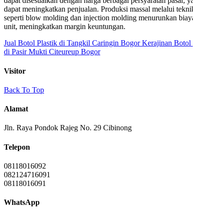
dapat disesuaikan dengan harga berbagai persyaratan pasar, yang
dapat meningkatkan penjualan. Produksi massal melalui teknik
seperti blow molding dan injection molding menurunkan biaya per
unit, meningkatkan margin keuntungan.
Jual Botol Plastik di Tangkil Caringin Bogor
Kerajinan Botol Plastik
di Pasir Mukti Citeureup Bogor
Visitor
Back To Top
Alamat
Jln. Raya Pondok Rajeg No. 29 Cibinong
Telepon
08118016092
082124716091
08118016091
WhatsApp