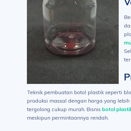
V
Be
da
pl
mu
Se
te
P
Teknik pembuatan botol plastik seperti b
produksi massal dengan harga yang lebih
tergolong cukup murah. Bisnis
botol plasti
meskipun permintaannya rendah.