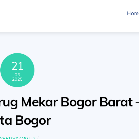
Hom
21
05
2025
urug Mekar Bogor Barat 
ta Bogor
WPRDVXZMGTD