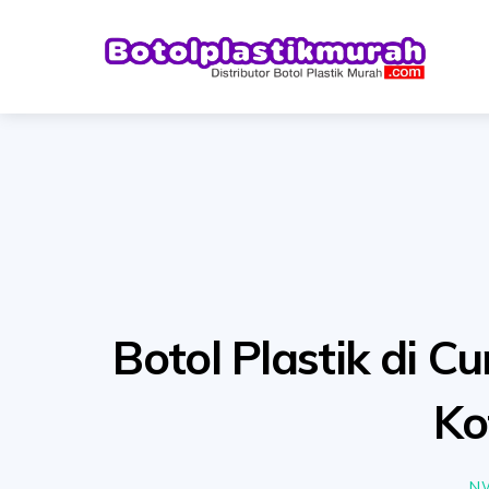
Skip
to
content
Botol Plastik di C
Ko
N