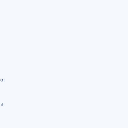
ai
at