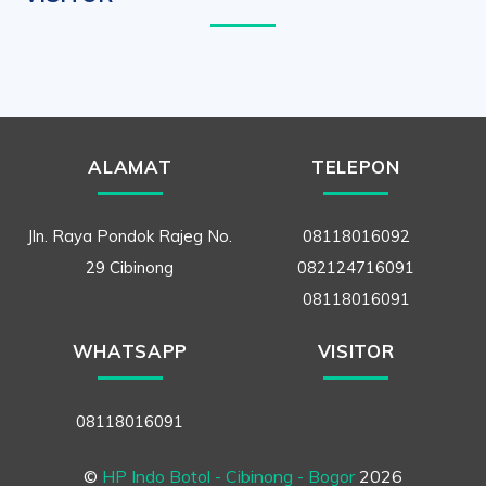
ALAMAT
TELEPON
Jln. Raya Pondok Rajeg No.
08118016092
29 Cibinong
082124716091
08118016091
WHATSAPP
VISITOR
08118016091
©
HP Indo Botol - Cibinong - Bogor
2026