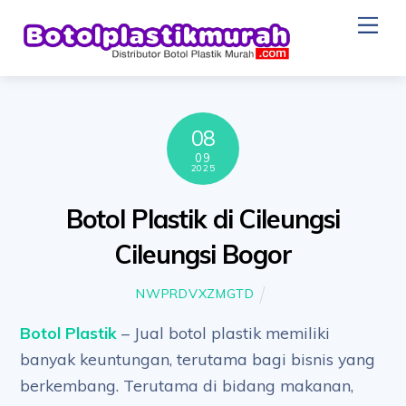
Skip
Me
to
content
08
09
2025
Botol Plastik di Cileungsi
Cileungsi Bogor
NWPRDVXZMGTD
Botol Plastik
– Jual botol plastik memiliki
banyak keuntungan, terutama bagi bisnis yang
berkembang. Terutama di bidang makanan,