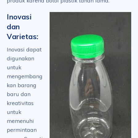
produk karena botol plastik tahan lama.
Inovasi
dan
Varietas:
Inovasi dapat
digunakan
untuk
mengembang
kan barang
baru dan
kreativitas
untuk
memenuhi
permintaan