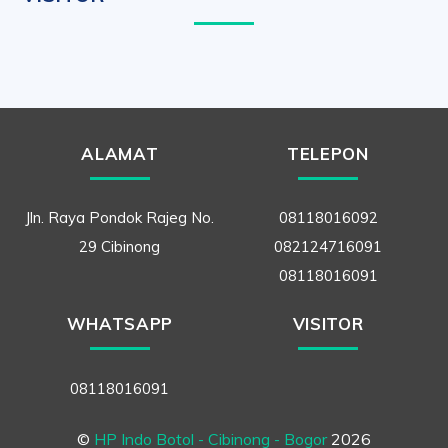
ALAMAT
TELEPON
Jln. Raya Pondok Rajeg No.
08118016092
29 Cibinong
082124716091
08118016091
WHATSAPP
VISITOR
08118016091
©
HP Indo Botol - Cibinong - Bogor
2026