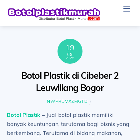
Skip
Me
to
content
19
09
2025
Botol Plastik di Cibeber 2
Leuwiliang Bogor
NWPRDVXZMGTD
Botol Plastik
– Jual botol plastik memiliki
banyak keuntungan, terutama bagi bisnis yang
berkembang. Terutama di bidang makanan,