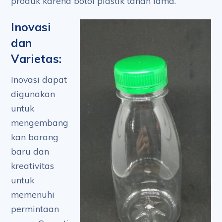
produk karena botol plastik tahan lama.
Inovasi
dan
Varietas:
Inovasi dapat
digunakan
untuk
mengembang
kan barang
baru dan
kreativitas
untuk
memenuhi
permintaan