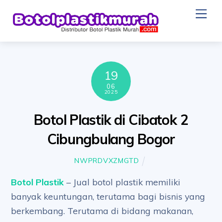
Skip
Me
to
content
19
06
2025
Botol Plastik di Cibatok 2
Cibungbulang Bogor
NWPRDVXZMGTD
Botol Plastik
– Jual botol plastik memiliki
banyak keuntungan, terutama bagi bisnis yang
berkembang. Terutama di bidang makanan,