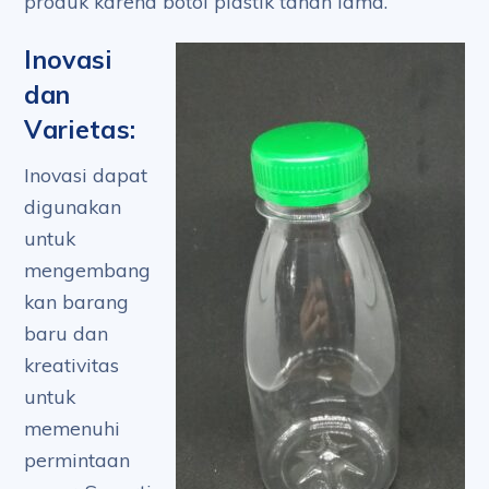
produk karena botol plastik tahan lama.
Inovasi
dan
Varietas:
Inovasi dapat
digunakan
untuk
mengembang
kan barang
baru dan
kreativitas
untuk
memenuhi
permintaan