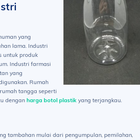
stri
inuman yang
an lama. Industri
s untuk produk
um. Industri farmasi
atan yang
 digunakan. Rumah
 rumah tangga seperti
ntu dengan
harga botol plastik
yang terjangkau.
ang tambahan mulai dari pengumpulan, pemilahan,