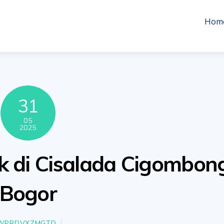
Hom
31
05
2025
ik di Cisalada Cigombon
Bogor
WPRDVXZMGTD