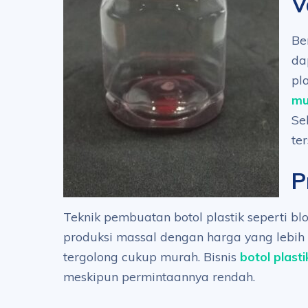
V
Be
da
pl
mu
Se
te
P
Teknik pembuatan botol plastik seperti b
produksi massal dengan harga yang lebih
tergolong cukup murah. Bisnis
botol plasti
meskipun permintaannya rendah.