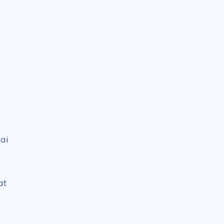
ai
at