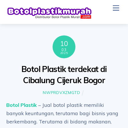
Skip
Me
to
content
10
03
2025
Botol Plastik terdekat di
Cibalung Cijeruk Bogor
NWPRDVXZMGTD
Botol Plastik
– Jual botol plastik memiliki
banyak keuntungan, terutama bagi bisnis yang
berkembang. Terutama di bidang makanan,