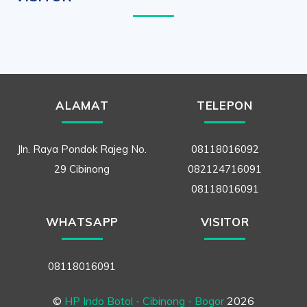
ALAMAT
TELEPON
Jln. Raya Pondok Rajeg No.
08118016092
29 Cibinong
082124716091
08118016091
WHATSAPP
VISITOR
08118016091
©
HP Indo Botol - Cibinong - Bogor
2026