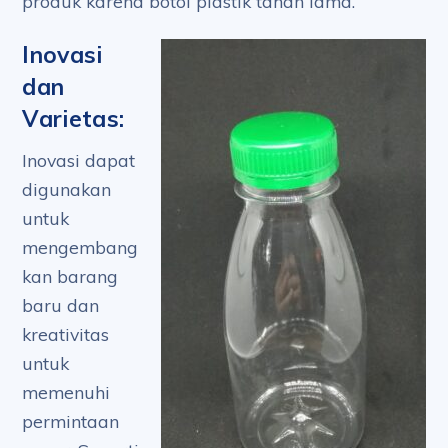
produk karena botol plastik tahan lama.
Inovasi
dan
Varietas:
Inovasi dapat
digunakan
untuk
mengembang
kan barang
baru dan
kreativitas
untuk
memenuhi
permintaan