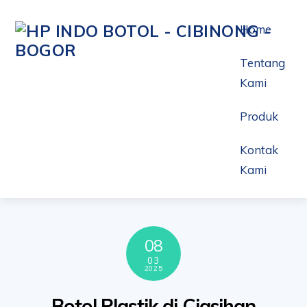
Skip
to
Home
content
Tentang
Kami
Produk
Kontak
Kami
08
03
2025
Botol Plastik di Ciasihan